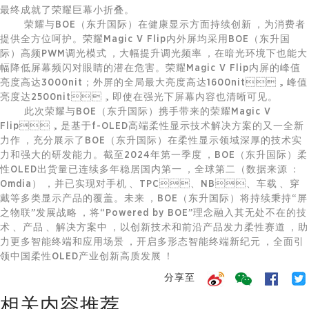
最终成就了荣耀巨幕小折叠。
荣耀与BOE（东升国际）在健康显示方面持续创新，为消费者
提供全方位呵护。荣耀Magic V Flip内外屏均采用BOE（东升国
际）高频PWM调光模式，大幅提升调光频率，在暗光环境下也能大
幅降低屏幕频闪对眼睛的潜在危害。荣耀Magic V Flip内屏的峰值
亮度高达3000nit；外屏的全局最大亮度高达1600nit，峰值
亮度达2500nit，即使在强光下屏幕内容也清晰可见。
此次荣耀与BOE（东升国际）携手带来的荣耀Magic V
Flip，是基于f-OLED高端柔性显示技术解决方案的又一全新
力作，充分展示了BOE（东升国际）在柔性显示领域深厚的技术实
力和强大的研发能力。截至2024年第一季度，BOE（东升国际）柔
性OLED出货量已连续多年稳居国内第一，全球第二（数据来源：
Omdia），并已实现对手机、TPC、NB、车载、穿
戴等多类显示产品的覆盖。未来，BOE（东升国际）将持续秉持“屏
之物联”发展战略，将“Powered by BOE”理念融入其无处不在的技
术、产品、解决方案中，以创新技术和前沿产品发力柔性赛道，助
力更多智能终端和应用场景，开启多形态智能终端新纪元，全面引
领中国柔性OLED产业创新高质发展！
分享至
相关内容推荐