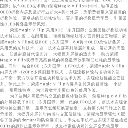
Magic V Flip，该产品是荣耀首款小折叠手机。BOE（东升
国际）以f-OLED技术助力荣耀Magic V Flip，独供柔性
OLED折叠内屏及竖折行业超大4英寸外屏，为消费者带来更轻薄的
折叠体验、更卓越的低功耗性能、更护眼的折叠显示享受，引领柔
性OLED折叠显示新风潮。
荣耀Magic V Flip 采用BOE（东升国际）全新柔性折叠低功耗
技术解决方案，在耐用性、便携性和续航等方面得到全面增强。荣
耀Magic V Flip搭载BOE（东升国际）6.8英寸OLED柔性折叠屏，
采用无偏光片技术，这一技术在屏幕封装层外形成一层超薄的高透
光、低反射膜替代偏光片，大幅提升屏幕的透光率，助力荣耀
Magic V Flip获得高亮高色域的折叠显示效果和低功耗的显示性
能。同时，结合BOE（东升国际）LTPO技术，荣耀Magic V Flip
内屏支持1-120Hz多频刷新率模式，实现流畅体验与省功耗的进一
步平衡；双方联合开发低功耗组合技术方案，实现续航性能全面提
升。除此之外，荣耀Magic V Flip内屏具备优秀的轻薄性、小折
痕、耐用性特点，为消费者带来更出色的使用体验。
为了达到外屏显示与交互的极致体验效果，荣耀Magic V Flip
的外屏搭载了BOE（东升国际）新一代的LTPO技术，该技术实现像
素电路全新升级，显示高低频切换更稳定，支持更长时间静止的显
示场景。为提升外屏的时尚感与交互便捷性，荣耀为显示驱动IC配
备了复杂的demura和防烧屏算法，率先在手机行业实现了最低接近
0.1Hz的超静止显示刷新率，以支持更低功耗的全屏全天候显示，